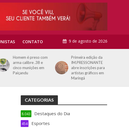
9 de agosto de 2026
NISTAS
CONTATO
Homem é preso com
Primeira edição da
arma calibre .38 e
IM.PRESSONANTE
cinco munições em
abre inscrições para
Paiçandu
artistas gráficos em
Maringá
CATEGORIAS
Destaques do Dia
8.043
Esportes
454