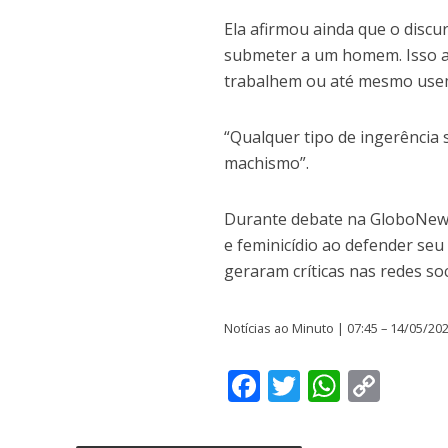
Ela afirmou ainda que o discu
submeter a um homem. Isso ac
trabalhem ou até mesmo use
“Qualquer tipo de ingerência 
machismo”.
Durante debate na GloboNews,
e feminicídio ao defender seu
geraram críticas nas redes soc
Notícias ao Minuto | 07:45 – 14/05/20
F
T
W
C
ac
w
h
o