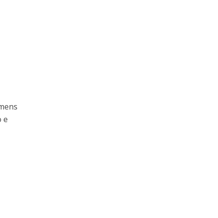
omens
o e