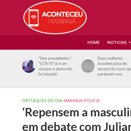
HOME
NOTICIAS
aque
“Sem precedentes”:
Duas mulheres
 “A era
“GTA VI” já é um
invadem pista de
o acabou”
sucesso e ainda não
aeroporto russo a
foi lançado
perderem voo
DESTAQUES DO DIA
•
MARINGA
•
POLICIA
‘Repensem a masculini
em debate com Julia