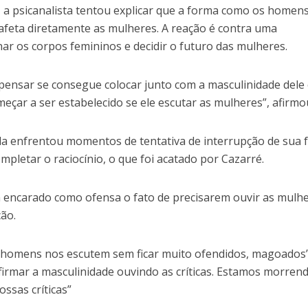
, a psicanalista tentou explicar que a forma como os homen
afeta diretamente as mulheres. A reação é contra uma
ar os corpos femininos e decidir o futuro das mulheres.
ensar se consegue colocar junto com a masculinidade dele
meçar a ser estabelecido se ele escutar as mulheres”, afirmo
la enfrentou momentos de tentativa de interrupção de sua f
ompletar o raciocínio, o que foi acatado por Cazarré.
m encarado como ofensa o fato de precisarem ouvir as mulhe
ão.
s homens nos escutem sem ficar muito ofendidos, magoados”
irmar a masculinidade ouvindo as críticas. Estamos morren
ssas críticas”