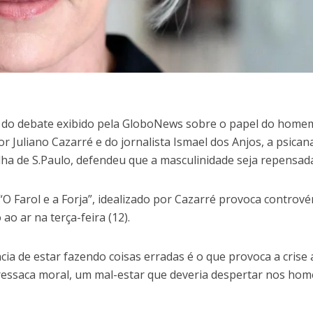
 do debate exibido pela GloboNews sobre o papel do home
or Juliano Cazarré e do jornalista Ismael dos Anjos, a psicana
Folha de S.Paulo, defendeu que a masculinidade seja repensad
O Farol e a Forja”, idealizado por Cazarré provoca contrové
ao ar na terça-feira (12).
ncia de estar fazendo coisas erradas é o que provoca a crise 
essaca moral, um mal-estar que deveria despertar nos hom