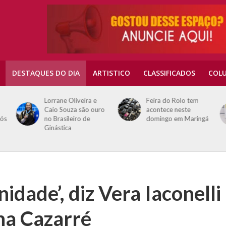
DESTAQUES DO DIA
ARTISTICO
CLASSIFICADOS
COLU
Lorrane Oliveira e
Feira do Rolo tem
Caio Souza são ouro
acontece neste
pós
no Brasileiro de
domingo em Maringá
Ginástica
dade’, diz Vera Iaconelli
na Cazarré