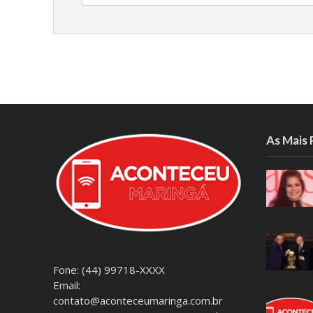
As Mais
Fone: (44) 99718-XXXX
Email:
contato@aconteceumaringa.com.br