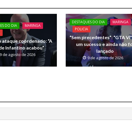
DESTAQUES DO DIA
MARINGA
ES DO DIA
MARINGA
POLICIA
A
“Sem precedentes”: “GTA VI” 
b ataque coordenado: “A
um sucesso e ainda não fo
de Infantino acabou”
lançado
9 de agosto de 2026
9 de agosto de 2026