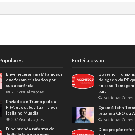
 Populares
Em Discussão
Envelheceram mal? Famosos
Governo Trump m
que foram criticados por
delegado da PF q
sua aparência
no caso Ramagem 
país
257 Visualizações
Adicionar Comen
Enviado de Trump pede à
FIFA que substitua Irã por
Quem é John Ternu
Itália no Mundial
próximo CEO da A
207 Visualizações
Adicionar Comen
Dino propõe reforma do
Dino propõe refo
Judiciário e abre novo