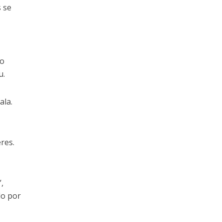
s se
 o
u.
ala.
res.
,
do por