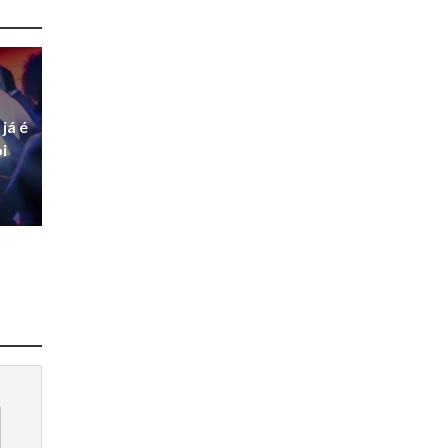
já é
i