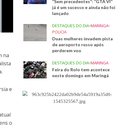
“Sem precedentes”: “GTA VI”
já é um sucesso e ainda não foi
lançado
DESTAQUES DO DIA
•
MARINGA
•
POLICIA
Duas mulheres invadem pista
de aeroporto russo após
perderem voo
m na
DESTAQUES DO DIA
•
MARINGA
lista
Feira do Rolo tem acontece
a.
neste domingo em Maringá
rsia e
atual
ens o