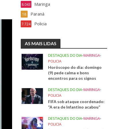
Maringa
8.043
Paraná
18
Policia
7.724
AS MAIS LIDAS
DESTAQUES DO DIA
•
MARINGA
•
POLICIA
Horóscopo do dia: domingo
(9) pede calma e bons
encontros para os signos
DESTAQUES DO DIA
•
MARINGA
•
POLICIA
FIFA sob ataque coordenado:
“A era de Infantino acabou”
DESTAQUES DO DIA
•
MARINGA
•
POLICIA