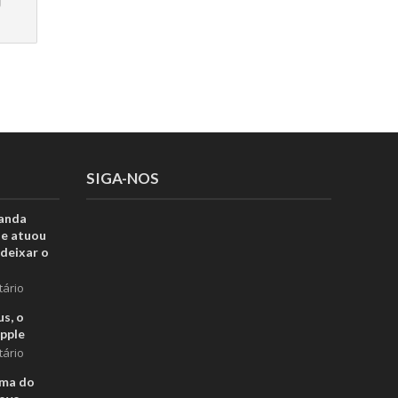
SIGA-NOS
anda
ue atuou
deixar o
tário
s, o
pple
tário
rma do