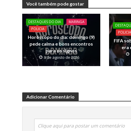
e
itt
at
p
Você também pode gostar
b
er
s
y
o
A
Li
DESTAQUES DO DIA
MARINGA
o
p
n
DESTAQU
POLICIA
POLICI
k
p
k
Horóscopo do dia: domingo (9)
FIFA so
pede calma e bons encontros
era 
para os signos
9 de agosto de 2026
Adicionar Comentário
Clique aqui para postar um comentário