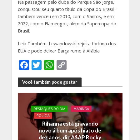
Na passagem pelo clube do Parque São Jorge,
conquistou seu quarto título da Copa do Brasil -
também venceu em 2010, com o Santos, e em
2022, com o Flamengo-, além da Supercopa do
Brasil.
Leia Também: Lewandowski rejeita fortuna dos
EUA e pode deixar Barça rumo à Arábia
F
T
W
C
ac
w
h
o
e
itt
at
p
Você também pode gostar
b
er
s
y
o
A
Li
DESTAQUES DO DIA
MARINGA
o
p
n
POLICIA
k
p
k
Rihanna está gravando
novo álbum após hiato de
dez anos, diz A$AP Rocky