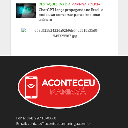
DESTAQUES DO DIA
•
MARINGA
•
POLICIA
ChatGPT lança propaganda no Brasil e
pode usar conversas para direcionar
anúncio
Fone: (44) 99718-XXXX
Email: contato@aconteceumaringa.com.br