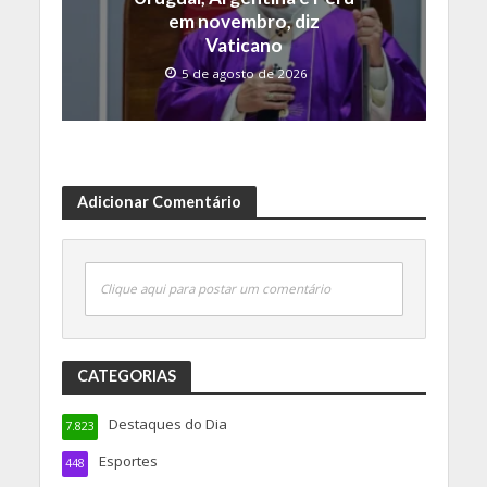
em novembro, diz
Vaticano
5 de agosto de 2026
Adicionar Comentário
Clique aqui para postar um comentário
CATEGORIAS
Destaques do Dia
7.823
Esportes
448