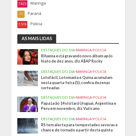
Maringa
7.823
Paraná
17
Policia
7.519
AS MAIS LIDAS
DESTAQUES DO DIA
•
MARINGA
•
POLICIA
Rihanna está gravando novo álbum após
hiato de dez anos, diz A$AP Rocky
DESTAQUES DO DIA
•
MARINGA
•
POLICIA
Lotofácil, Lotomania e Quina acumulam
nesta quarta-feira (5); confira dezenas
sorteadas
DESTAQUES DO DIA
•
MARINGA
•
POLICIA
Papa Leão 14 visitará Uruguai, Argentina e
Peru em novembro, diz Vaticano
DESTAQUES DO DIA
•
MARINGA
•
POLICIA
RS tem alerta para tempestades severas e
chance de tornado a partir desta quinta