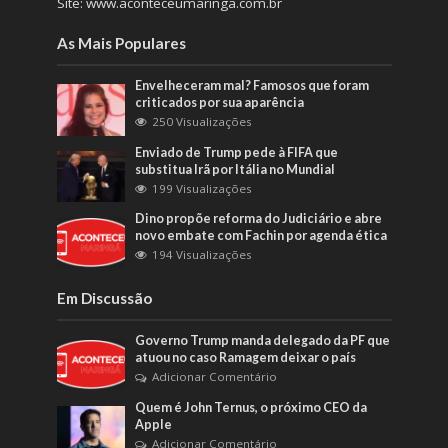
Site: www.aconteceumaringa.com.br
As Mais Populares
Envelheceram mal? Famosos que foram
criticados por sua aparência
250 Visualizações
Enviado de Trump pede à FIFA que
substitua Irã por Itália no Mundial
199 Visualizações
Dino propõe reforma do Judiciário e abre
novo embate com Fachin por agenda ética
194 Visualizações
Em Discussão
Governo Trump manda delegado da PF que
atuou no caso Ramagem deixar o país
Adicionar Comentário
Quem é John Ternus, o próximo CEO da
Apple
Adicionar Comentário