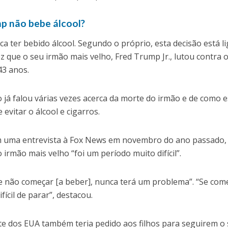
mp não bebe álcool?
 ter bebido álcool. Segundo o próprio, esta decisão está l
z que o seu irmão mais velho, Fred Trump Jr., lutou contra o
43 anos.
 já falou várias vezes acerca da morte do irmão e de como 
 evitar o álcool e cigarros.
m uma entrevista à Fox News em novembro do ano passado,
irmão mais velho “foi um período muito difícil”.
e não começar [a beber], nunca terá um problema”. “Se com
ícil de parar”, destacou.
te dos EUA também teria pedido aos filhos para seguirem o