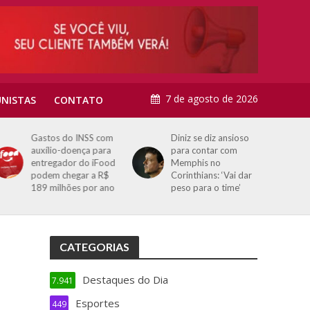
7 de agosto de 2026
NISTAS
CONTATO
Gastos do INSS com
Diniz se diz ansioso
auxílio-doença para
para contar com
entregador do iFood
Memphis no
podem chegar a R$
Corinthians: ‘Vai dar
189 milhões por ano
peso para o time’
CATEGORIAS
Destaques do Dia
7.941
Esportes
449