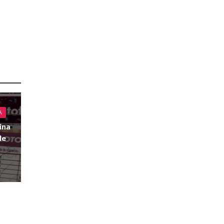
A
ina
de