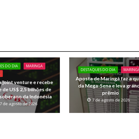
ES DO DIA
MARINGA
DESTAQUES DO DIA
MARING
A
Aposta de Maringá faz a qu
a joint venture e recebe
da Mega-Sena e leva gran
 de US$ 2,5 bilhões de
prêmio
soberano da Indonésia
7 de agosto de 2026
7 de agosto de 2026