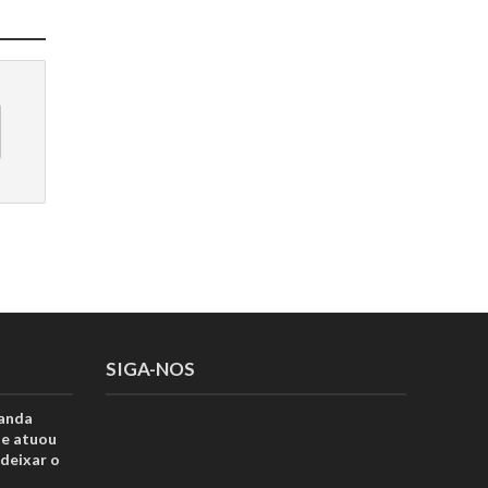
SIGA-NOS
anda
ue atuou
deixar o