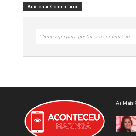
Adicionar Comentário
Clique aqui para postar um comentário
As Mais