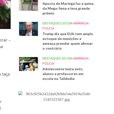
Aposta de Maringá faz a quina
da Mega-Sena e leva grande
prêmio
DESTAQUES DO DIA
•
MARINGA
•
POLICIA
Trump diz que EUA tem amplo
estoque de munições e
brar –
ameaça prender quem afirmar
na
o contrário
DESTAQUES DO DIA
•
MARINGA
•
POLICIA
Adolescente mata avós,
 taça
alunos e professores em
escola na Tailândia
m
i