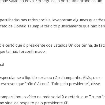
Grande Salão do Povo. Em seguida, o norte-americano dá um
artilhadas nas redes sociais, levantaram algumas questõe
o fato de Donald Trump já ter dito publicamente que não be
o é certo que o presidente dos Estados Unidos tenha, de fat
e tal não foi confirmado.
ma!
pecular se o líquido seria ou não champanhe. Aliás, o ex-
screveu que “não é álcool”. “Falo pelo presidente”, disse.
ompartilhou o vídeo na rede social X e referiu que Trump “
o sinal de respeito pelo presidente Xi”.