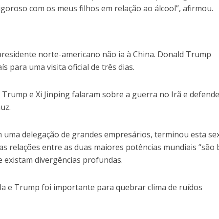
igoroso com os meus filhos em relação ao álcool”, afirmou.
presidente norte-americano não ia à China. Donald Trump
s para uma visita oficial de três dias.
, Trump e Xi Jinping falaram sobre a guerra no Irã e defen
muz.
com uma delegação de grandes empresários, terminou esta se
ue as relações entre as duas maiores potências mundiais “são
e existam divergências profundas.
a e Trump foi importante para quebrar clima de ruídos