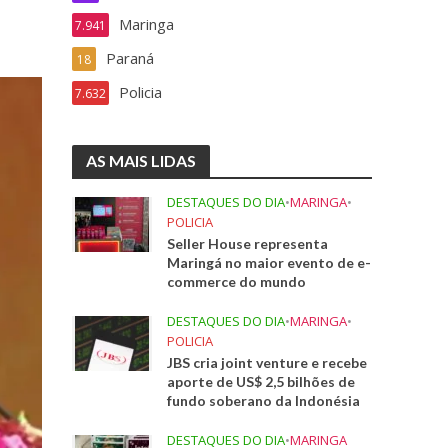
Maringa
7.941
Paraná
18
Policia
7.632
AS MAIS LIDAS
DESTAQUES DO DIA
•
MARINGA
•
POLICIA
Seller House representa
Maringá no maior evento de e-
commerce do mundo
DESTAQUES DO DIA
•
MARINGA
•
POLICIA
JBS cria joint venture e recebe
aporte de US$ 2,5 bilhões de
fundo soberano da Indonésia
DESTAQUES DO DIA
•
MARINGA