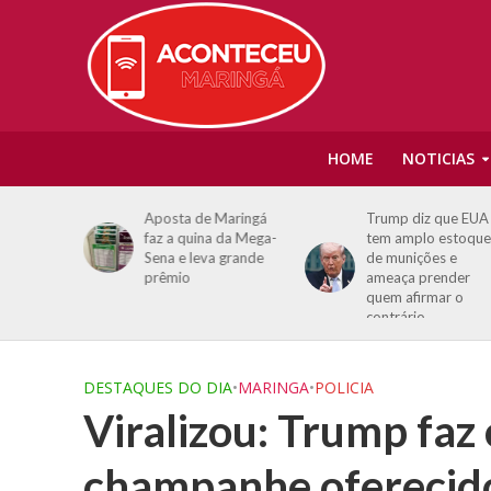
HOME
NOTICIAS
nt venture
Aposta de Maringá
Trump diz que EUA
orte de
faz a quina da Mega-
tem amplo estoque
hões de
Sena e leva grande
de munições e
rano da
prêmio
ameaça prender
quem afirmar o
contrário
DESTAQUES DO DIA
•
MARINGA
•
POLICIA
Viralizou: Trump faz
champanhe oferecido