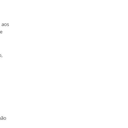
s aos
be
o,
não