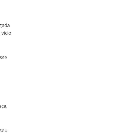
igada
 vício
esse
eça,
 seu