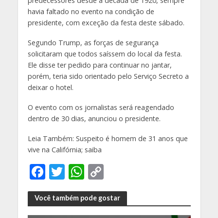
predecessores desde a década de 1920, sempre
havia faltado no evento na condição de
presidente, com exceção da festa deste sábado.
Segundo Trump, as forças de segurança
solicitaram que todos saíssem do local da festa.
Ele disse ter pedido para continuar no jantar,
porém, teria sido orientado pelo Serviço Secreto a
deixar o hotel.
O evento com os jornalistas será reagendado
dentro de 30 dias, anunciou o presidente.
Leia Também: Suspeito é homem de 31 anos que
vive na Califórnia; saiba
F
T
W
C
ac
w
h
o
e
itt
at
p
Você também pode gostar