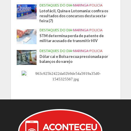
DESTAQUES DO DIA
•
MARINGA
•
POLICIA
Lotofácil, Quina e Lotomania: confira os
resultados dos concursos desta sexta-
feira (7)
DESTAQUES DO DIA
•
MARINGA
•
POLICIA
STM determina perda de patente de
militar acusado de transmitir HIV
DESTAQUES DO DIA
•
MARINGA
•
POLICIA
Dólar cai e Bolsa recua pressionada por
balanços do varejo