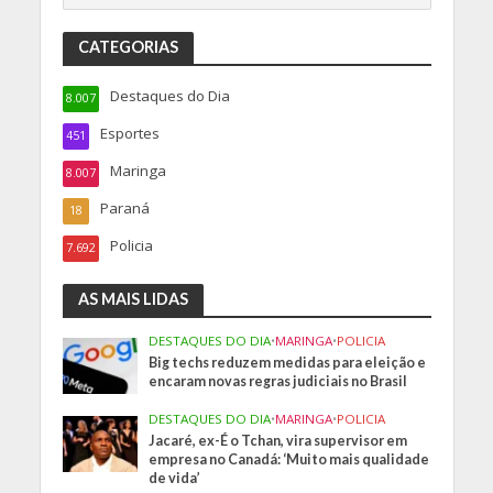
CATEGORIAS
Destaques do Dia
8.007
Esportes
451
Maringa
8.007
Paraná
18
Policia
7.692
AS MAIS LIDAS
DESTAQUES DO DIA
•
MARINGA
•
POLICIA
Big techs reduzem medidas para eleição e
encaram novas regras judiciais no Brasil
DESTAQUES DO DIA
•
MARINGA
•
POLICIA
Jacaré, ex-É o Tchan, vira supervisor em
empresa no Canadá: ‘Muito mais qualidade
de vida’