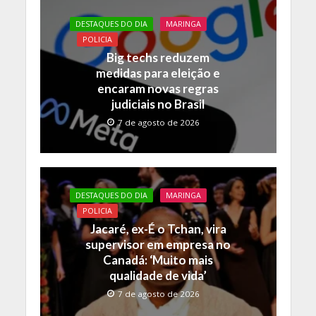
b
er
s
y
o
A
Li
DESTAQUES DO DIA
MARINGA
o
p
n
POLICIA
Big techs reduzem
k
p
k
medidas para eleição e
encaram novas regras
judiciais no Brasil
7 de agosto de 2026
DESTAQUES DO DIA
MARINGA
POLICIA
Jacaré, ex-É o Tchan, vira
supervisor em empresa no
Canadá: ‘Muito mais
qualidade de vida’
7 de agosto de 2026