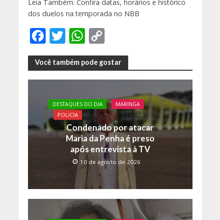
Leia Também: Confira datas, horários e histórico
dos duelos na temporada no NBB
F
T
W
C
ac
w
h
o
e
itt
at
p
Você também pode gostar
b
er
s
y
o
A
Li
DESTAQUES DO DIA
MARINGA
o
p
n
POLICIA
k
p
k
Condenado por atacar
Maria da Penha é preso
após entrevista à TV
10 de agosto de 2026