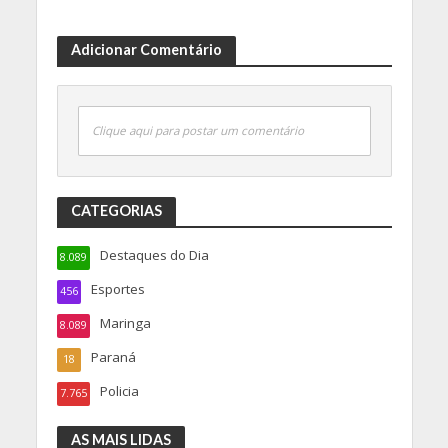
Adicionar Comentário
Clique aqui para postar um comentário
CATEGORIAS
Destaques do Dia
8.089
Esportes
456
Maringa
8.089
Paraná
18
Policia
7.765
AS MAIS LIDAS