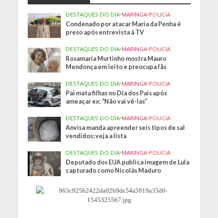
DESTAQUES DO DIA
•
MARINGA
•
POLICIA
Condenado por atacar Maria da Penha é
preso após entrevista à TV
DESTAQUES DO DIA
•
MARINGA
•
POLICIA
Rosamaria Murtinho mostra Mauro
Mendonça em leito e preocupa fãs
DESTAQUES DO DIA
•
MARINGA
•
POLICIA
Pai mata filhas no Dia dos Pais após
ameaçar ex: “Não vai vê-las”
DESTAQUES DO DIA
•
MARINGA
•
POLICIA
Anvisa manda apreender seis tipos de sal
vendidos; veja a lista
DESTAQUES DO DIA
•
MARINGA
•
POLICIA
Deputado dos EUA publica imagem de Lula
capturado como Nicolás Maduro