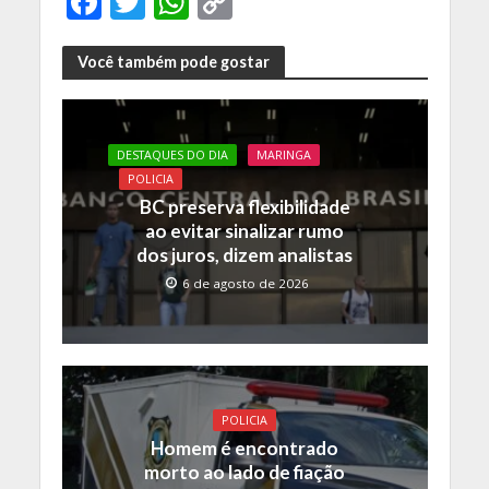
F
T
W
C
ac
w
h
o
e
itt
at
p
Você também pode gostar
b
er
s
y
o
A
Li
DESTAQUES DO DIA
MARINGA
o
p
n
POLICIA
k
p
k
BC preserva flexibilidade
ao evitar sinalizar rumo
dos juros, dizem analistas
6 de agosto de 2026
POLICIA
Homem é encontrado
morto ao lado de fiação