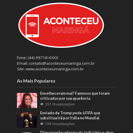
Fone: (44) 99718-XXXX
Email: contato@aconteceumaringa.com.br
Site: www.aconteceumaringa.com.br
As Mais Populares
Envelheceram mal? Famosos que foram
criticados por sua aparência
251 Visualizações
Enviado de Trump pede à FIFA que
substitua Irã por Itália no Mundial
199 Visualizações
Dino propõe reforma do Judiciário e abre