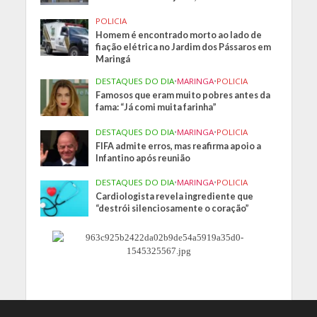
POLICIA
Homem é encontrado morto ao lado de
fiação elétrica no Jardim dos Pássaros em
Maringá
DESTAQUES DO DIA
•
MARINGA
•
POLICIA
Famosos que eram muito pobres antes da
fama: “Já comi muita farinha”
DESTAQUES DO DIA
•
MARINGA
•
POLICIA
FIFA admite erros, mas reafirma apoio a
Infantino após reunião
DESTAQUES DO DIA
•
MARINGA
•
POLICIA
Cardiologista revela ingrediente que
“destrói silenciosamente o coração”