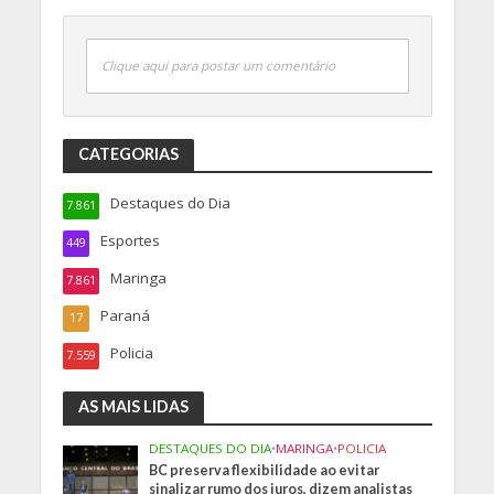
Clique aqui para postar um comentário
CATEGORIAS
Destaques do Dia
7.861
Esportes
449
Maringa
7.861
Paraná
17
Policia
7.559
AS MAIS LIDAS
DESTAQUES DO DIA
•
MARINGA
•
POLICIA
BC preserva flexibilidade ao evitar
sinalizar rumo dos juros, dizem analistas