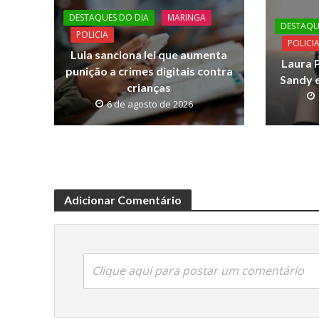
o
A
Li
DESTAQUES DO DIA
MARINGA
o
p
n
DESTAQU
POLICIA
POLICI
k
p
k
Lula sanciona lei que aumenta
Laura P
punição a crimes digitais contra
Sandy e
crianças
6 de agosto de 2026
Adicionar Comentário
Clique aqui para postar um comentário