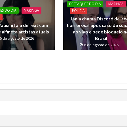
DESTAQUES DO DIA
MARINGA
ES DO DIA
MARINGA
POLICIA
A
Janja chama Discord de ‘r
ausini fala de feat com
horrorosa’ após caso de suic
 alfineta artistas atuais
ao vivo e pede bloqueio n
Brasil
6 de agosto de 2026
6 de agosto de 2026