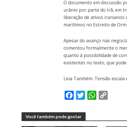
O documento em discussão pr
urânio por parte do Irã, em 
liberação de ativos iranianos
marítimos no Estreito de Orm
Apesar do avanço nas negocia
comentou formalmente o memo
quanto à possibilidade de con
existentes no texto, que pode
Leia Também: Tensão escala 
F
T
W
C
ac
w
h
o
e
itt
at
p
Você também pode gostar
b
er
s
y