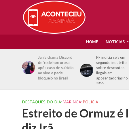
HOME
NOTICIAS
i fala de
Janja chama Discord
PF indicia seis em
ndy e
de ‘rede horrorosa’
segundo inquérito
stas atuais
após caso de suicídio
sobre descontos
ao vivo e pede
ilegais em
bloqueio no Brasil
aposentadorias no
INSS
DESTAQUES DO DIA
•
MARINGA
•
POLICIA
Estreito de Ormuz é 
diz Irã