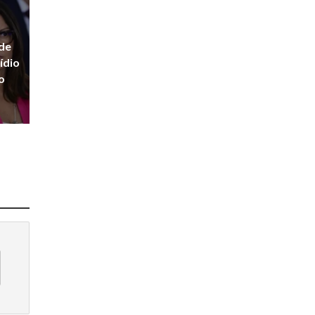
ede
ídio
o