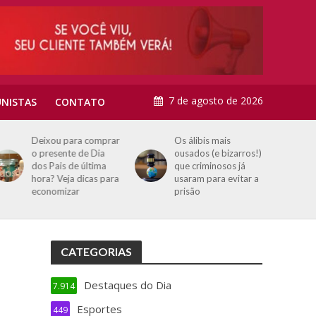
7 de agosto de 2026
NISTAS
CONTATO
Deixou para comprar
Os álibis mais
o presente de Dia
ousados (e bizarros!)
dos Pais de última
que criminosos já
hora? Veja dicas para
usaram para evitar a
economizar
prisão
CATEGORIAS
Destaques do Dia
7.914
Esportes
449