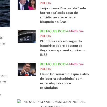
POLICIA
Janja chama Discord de ‘rede
horrorosa’ após caso de
suicídio ao vivo e pede
bloqueio no Brasil
DESTAQUES DO DIA
•
MARINGA
•
POLICIA
de
PF indicia seis em segundo
nto
inquérito sobre descontos
ilegais em aposentadorias no
INSS
DESTAQUES DO DIA
•
MARINGA
•
POLICIA
Flávio Bolsonaro diz que é alvo
ores
de ‘guerra psicológica’ com
eito
especulações sobre
escândalos
e