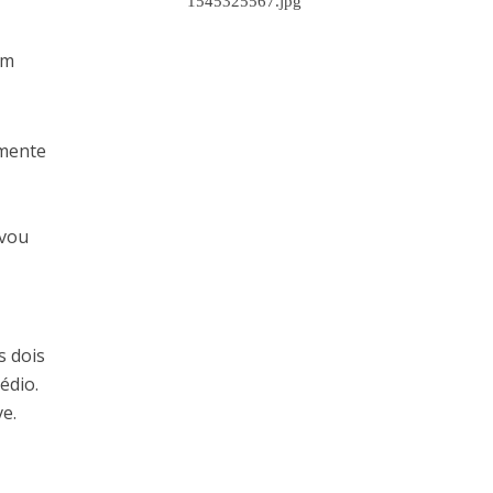
um
lmente
evou
s dois
édio.
e.