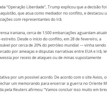
da “Operação Liberdade”, Trump explicou que a decisão foi
Paquistão, que atua como mediador no conflito, e destacou 
iações com representantes do Irã.
ensa iraniana, cerca de 1.500 embarcações aguardam atua
estreito. Desde o início do conflito, em 28 de fevereiro, a
nsável por cerca de 20% do petróleo mundial — vinha sendo
arcado por ameaças e disputas narrativas entre EUA e Irã, l
ravessia por receio de ataques ou de minas supostamente
tativa por um possível acordo. De acordo com o site Axios, o
 fechar um memorando para encerrar a guerra no Oriente M
a pela Reuters afirmou: “Vamos concluir isso muito em brev