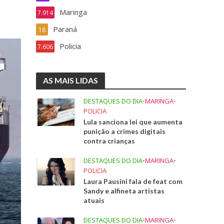
Maringa
7.914
Paraná
18
Policia
7.606
AS MAIS LIDAS
DESTAQUES DO DIA
•
MARINGA
•
POLICIA
Lula sanciona lei que aumenta
punição a crimes digitais
contra crianças
DESTAQUES DO DIA
•
MARINGA
•
POLICIA
Laura Pausini fala de feat com
Sandy e alfineta artistas
atuais
DESTAQUES DO DIA
•
MARINGA
•