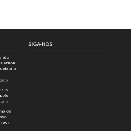
SIGA-NOS
anda
ue atuou
deixar o
tário
s, o
pple
tário
rma do
novo
n por