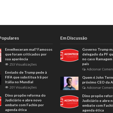
 Populares
Em Discussão
Envelheceram mal? Famosos
Governo Trump m
que foram criticados por
delegado da PF q
sua aparência
no caso Ramagem 
país
253 Visualizações
Adicionar Comen
Enviado de Trump pede à
FIFA que substitua Irã por
Quem é John Ternu
Itália no Mundial
próximo CEO da A
201 Visualizações
Adicionar Comen
Dino propõe reforma do
Dino propõe refo
Judiciário e abre novo
Judiciário e abre 
embate com Fachin por
embate com Fachi
agenda ética
agenda ética