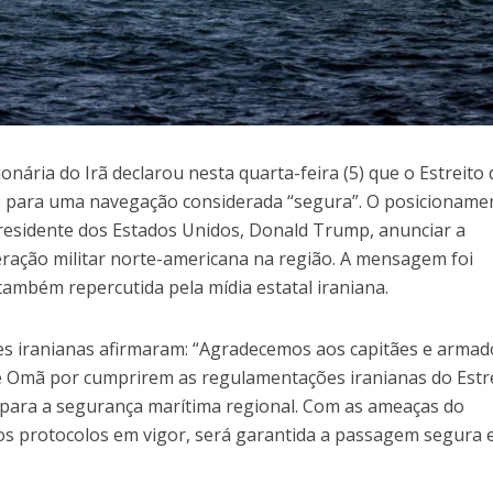
ária do Irã declarou nesta quarta-feira (5) que o Estreito 
o para uma navegação considerada “segura”. O posicioname
presidente dos Estados Unidos, Donald Trump, anunciar a
ação militar norte-americana na região. A mensagem foi
 também repercutida pela mídia estatal iraniana.
s iranianas afirmaram: “Agradecemos aos capitães e armad
de Omã por cumprirem as regulamentações iranianas do Estr
para a segurança marítima regional. Com as ameaças do
os protocolos em vigor, será garantida a passagem segura 