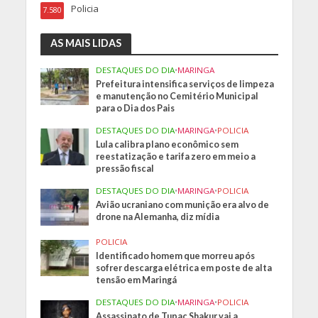
Policia
7.580
AS MAIS LIDAS
DESTAQUES DO DIA
•
MARINGA
Prefeitura intensifica serviços de limpeza
e manutenção no Cemitério Municipal
para o Dia dos Pais
DESTAQUES DO DIA
•
MARINGA
•
POLICIA
Lula calibra plano econômico sem
reestatização e tarifa zero em meio a
pressão fiscal
DESTAQUES DO DIA
•
MARINGA
•
POLICIA
Avião ucraniano com munição era alvo de
drone na Alemanha, diz mídia
POLICIA
Identificado homem que morreu após
sofrer descarga elétrica em poste de alta
tensão em Maringá
DESTAQUES DO DIA
•
MARINGA
•
POLICIA
Assassinato de Tupac Shakur vai a