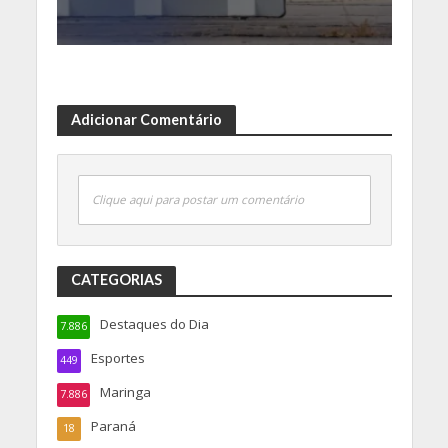
Adicionar Comentário
Clique aqui para postar um comentário
CATEGORIAS
Destaques do Dia
7.886
Esportes
449
Maringa
7.886
Paraná
18