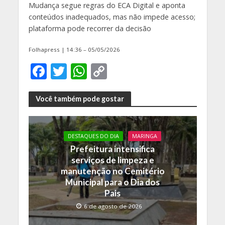
Mudança segue regras do ECA Digital e aponta
conteúdos inadequados, mas não impede acesso;
plataforma pode recorrer da decisão
Folhapress | 14:36 – 05/05/2026
F
T
W
C
ac
w
h
o
e
itt
at
p
Você também pode gostar
b
er
s
y
o
A
Li
DESTAQUES DO DIA
MARINGA
o
p
n
Prefeitura intensifica
serviços de limpeza e
k
p
k
manutenção no Cemitério
Municipal para o Dia dos
Pais
6 de agosto de 2026