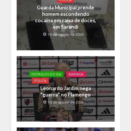
o
p
n
Guarda Municipal prende
k
p
k
homem escondendo
cocaína em caixa de doces,
em Sarandi
10 de agosto de 2026
DESTAQUES DO DIA
MARINGA
POLICIA
Leonardo Jardim nega
“guerra” no Flamengo
10 de agosto de 2026