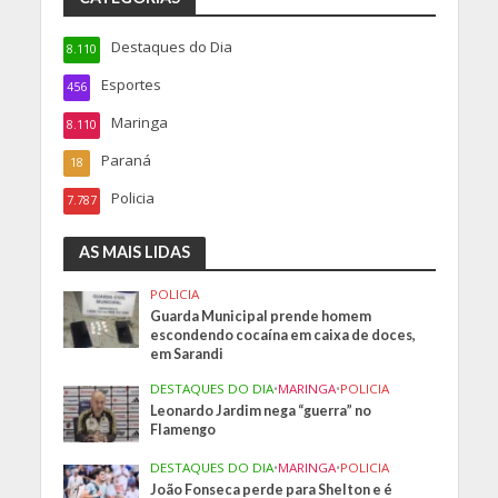
Destaques do Dia
8.110
Esportes
456
Maringa
8.110
Paraná
18
Policia
7.787
AS MAIS LIDAS
POLICIA
Guarda Municipal prende homem
escondendo cocaína em caixa de doces,
em Sarandi
DESTAQUES DO DIA
•
MARINGA
•
POLICIA
Leonardo Jardim nega “guerra” no
Flamengo
DESTAQUES DO DIA
•
MARINGA
•
POLICIA
João Fonseca perde para Shelton e é