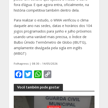
fora d’água. E que agora entra, oficialmente, na
história competitiva também dentro dela.
Para realizar o estudo, o WWA verificou o clima
daquele ano nas sedes, datas e horários dos 104
jogos programados para junho e julho próximos
usando uma variável mais precisa, o Índice de
Bulbo Úmido Termômetro de Globo (IBUTG),
amplamente divulgada pela sigla em inglês
(WBGT)
Folhapress | 08:30 – 14/05/2026
F
T
W
C
ac
w
h
o
e
itt
at
p
Você também pode gostar
b
er
s
y
o
A
Li
POLICIA